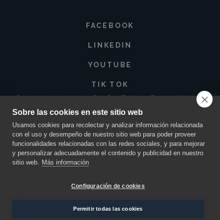
FACEBOOK
LINKEDIN
YOUTUBE
TIK TOK
Corregidora 213 Int. 3-3 Col. San Baltazar, Puebla. México •
72550
Sobre las cookies en este sitio web
contacto@innovacionmaya.mx
•
249 163 2710
•
222 454 0025
Usamos cookies para recolectar y analizar información relacionada
con el uso y desempeño de nuestro sitio web para poder proveer
funcionalidades relacionadas con las redes sociales, y para mejorar
y personalizar adecuadamente el contenido y publicidad en nuestro
sitio web.
Más información
Configuración de cookies
MAYA INNOVACIÓN Y CREATIVIDAD ©
2026.
TODOS LOS DERECHOS RESERVADOS. DISEÑO
Permitir todas las cookies
POR
ORANGE PEAR
.