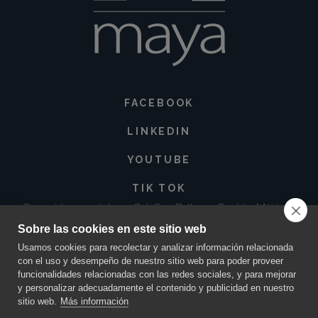
FACEBOOK
LINKEDIN
YOUTUBE
TIK TOK
Corregidora 213 Int. 3-3 Col. San Baltazar, Puebla. México •
72550
Sobre las cookies en este sitio web
contacto@innovacionmaya.mx
•
249 163 2710
•
222 454 0025
Usamos cookies para recolectar y analizar información relacionada
con el uso y desempeño de nuestro sitio web para poder proveer
funcionalidades relacionadas con las redes sociales, y para mejorar
y personalizar adecuadamente el contenido y publicidad en nuestro
sitio web.
Más información