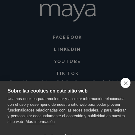
FACEBOOK
LINKEDIN
YOUTUBE
TIK TOK
Corregidora 213 Int. 3-3 Col. San Baltazar, Puebla. México •
72550
Sobre las cookies en este sitio web
contacto@innovacionmaya.mx
•
249 163 2710
•
222 454 0025
Usamos cookies para recolectar y analizar información relacionada
con el uso y desempeño de nuestro sitio web para poder proveer
funcionalidades relacionadas con las redes sociales, y para mejorar
y personalizar adecuadamente el contenido y publicidad en nuestro
sitio web.
Más información