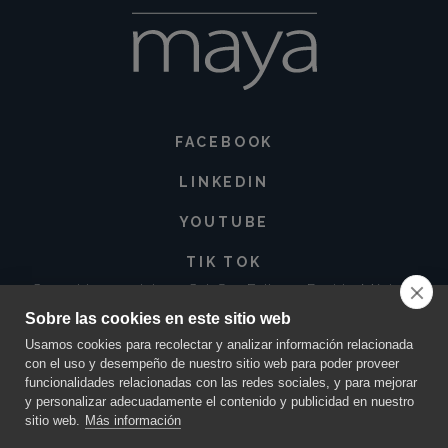
FACEBOOK
LINKEDIN
YOUTUBE
TIK TOK
Corregidora 213 Int. 3-3 Col. San Baltazar, Puebla. México •
72550
Sobre las cookies en este sitio web
contacto@innovacionmaya.mx
•
249 163 2710
•
222 454 0025
Usamos cookies para recolectar y analizar información relacionada
con el uso y desempeño de nuestro sitio web para poder proveer
funcionalidades relacionadas con las redes sociales, y para mejorar
y personalizar adecuadamente el contenido y publicidad en nuestro
sitio web.
Más información