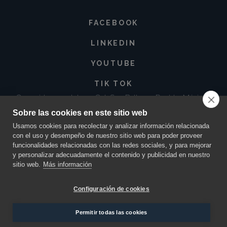
FACEBOOK
LINKEDIN
YOUTUBE
TIK TOK
Corregidora 213 Int. 3-3 Col. San Baltazar, Puebla. México •
72550
Sobre las cookies en este sitio web
contacto@innovacionmaya.mx
•
249 163 2710
•
222 454 0025
Usamos cookies para recolectar y analizar información relacionada
con el uso y desempeño de nuestro sitio web para poder proveer
funcionalidades relacionadas con las redes sociales, y para mejorar
y personalizar adecuadamente el contenido y publicidad en nuestro
sitio web.
Más información
Configuración de cookies
MAYA INNOVACIÓN Y CREATIVIDAD ©
2026.
TODOS LOS DERECHOS RESERVADOS. DISEÑO
Permitir todas las cookies
POR
ORANGE PEAR
.