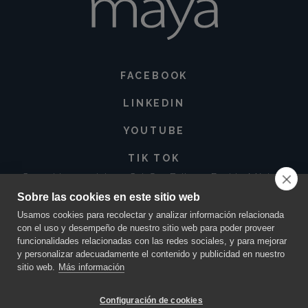
FACEBOOK
LINKEDIN
YOUTUBE
TIK TOK
Corregidora 213 Int. 3-3 Col. San Baltazar, Puebla. México •
72550
Sobre las cookies en este sitio web
contacto@innovacionmaya.mx
•
249 163 2710
•
222 454 0025
Usamos cookies para recolectar y analizar información relacionada
con el uso y desempeño de nuestro sitio web para poder proveer
funcionalidades relacionadas con las redes sociales, y para mejorar
y personalizar adecuadamente el contenido y publicidad en nuestro
sitio web.
Más información
Configuración de cookies