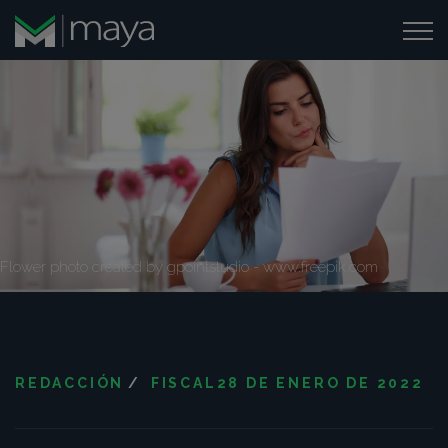
Flower photo created by gpointstudio - www.freepik.com
REDACCIÓN
/
FISCAL
28 DE ENERO DE 2022