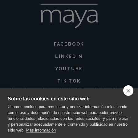
FACEBOOK
LINKEDIN
YOUTUBE
TIK TOK
Corregidora 213 Int. 3-3 Col. San Baltazar, Puebla. México •
72550
Sobre las cookies en este sitio web
contacto@innovacionmaya.mx
•
249 163 2710
•
222 454 0025
Usamos cookies para recolectar y analizar información relacionada
con el uso y desempeño de nuestro sitio web para poder proveer
funcionalidades relacionadas con las redes sociales, y para mejorar
y personalizar adecuadamente el contenido y publicidad en nuestro
sitio web.
Más información