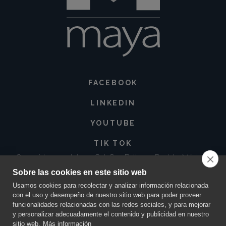
FACEBOOK
LINKEDIN
YOUTUBE
TIK TOK
Corregidora 213 Int. 3-3 Col. San Baltazar, Puebla. México •
72550
Sobre las cookies en este sitio web
contacto@innovacionmaya.mx
•
249 163 2710
•
222 454 0025
Usamos cookies para recolectar y analizar información relacionada
con el uso y desempeño de nuestro sitio web para poder proveer
funcionalidades relacionadas con las redes sociales, y para mejorar
y personalizar adecuadamente el contenido y publicidad en nuestro
sitio web.
Más información