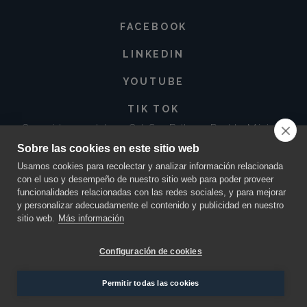
FACEBOOK
LINKEDIN
YOUTUBE
TIK TOK
Corregidora 213 Int. 3-3 Col. San Baltazar, Puebla. México •
72550
Sobre las cookies en este sitio web
contacto@innovacionmaya.mx
•
249 163 2710
•
222 454 0025
Usamos cookies para recolectar y analizar información relacionada
con el uso y desempeño de nuestro sitio web para poder proveer
funcionalidades relacionadas con las redes sociales, y para mejorar
y personalizar adecuadamente el contenido y publicidad en nuestro
sitio web.
Más información
Configuración de cookies
MAYA INNOVACIÓN Y CREATIVIDAD ©
2026.
TODOS LOS DERECHOS RESERVADOS. DISEÑO
Permitir todas las cookies
POR
ORANGE PEAR
.