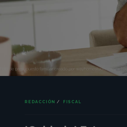
Foto de presupuesto familiar creado por wayhomestudio - www.free
REDACCIÓN
/
FISCAL