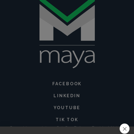
FACEBOOK
LINKEDIN
YOUTUBE
TIK TOK
Corregidora 213 Int. 3-3 Col. San Baltazar, Puebla. México •
72550