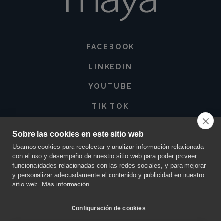
FACEBOOK
LINKEDIN
YOUTUBE
TIK TOK
Corregidora 213 Int. 3-3 Col. San Baltazar, Puebla. México •
72550
Sobre las cookies en este sitio web
contacto@innovacionmaya.mx
•
249 163 2710
•
222 454 0025
Usamos cookies para recolectar y analizar información relacionada
con el uso y desempeño de nuestro sitio web para poder proveer
funcionalidades relacionadas con las redes sociales, y para mejorar
y personalizar adecuadamente el contenido y publicidad en nuestro
sitio web.
Más información
Configuración de cookies
MAYA INNOVACIÓN Y CREATIVIDAD ©
2026.