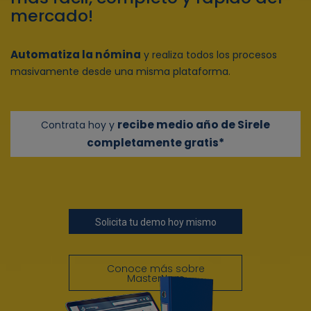
mercado!
Automatiza la nómina
y realiza todos los procesos
masivamente desde una misma plataforma.
recibe medio año de
Sirele
Contrata hoy y
completamente gratis*
Solicita tu demo hoy mismo
Conoce más sobre
MasterNom