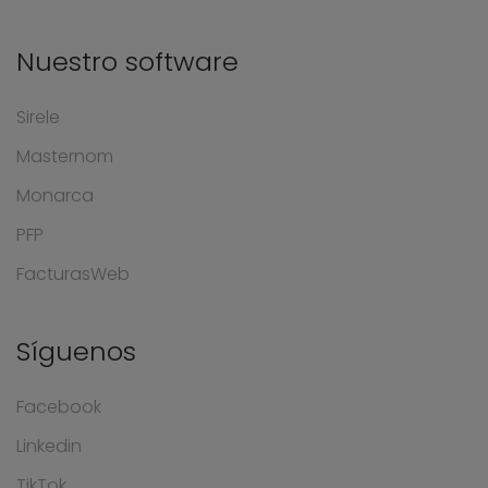
Nuestro software
Sirele
Masternom
Monarca
PFP
FacturasWeb
Síguenos
Facebook
Linkedin
TikTok
YouTube