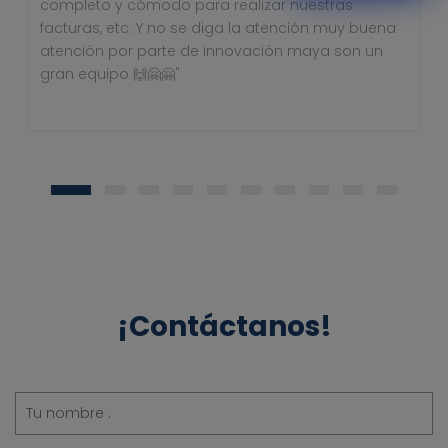
completo y cómodo para realizar nuestras
ejecutivos. El sistema es muy completo, intuitivo y
facturas, etc. Y no se diga la atención muy buena
se adaptan a las necesidades del cliente."
atención por parte de innovación maya son un
gran equipo 🙌🤗🤗"
¡Contáctanos!